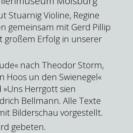
lenmuseum Moisburg
t Stuarnig Violine, Regine
n gemeinsam mit Gerd Pillip
it großem Erfolg in unserer
ude« nach Theodor Storm,
n Hoos un den Swienegel«
»Uns Herrgott sien
rich Bellmann. Alle Texte
it Bilderschau vorgestellt.
ird gebeten.