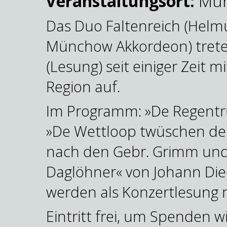
Veranstaltungsort:
Müh
Das Duo Faltenreich (Helmu
Münchow Akkordeon) trete
(Lesung) seit einiger Zeit m
Region auf.
Im Programm: »De Regentr
»De Wettloop twüschen de
nach den Gebr. Grimm und 
Daglöhner« von Johann Died
werden als Konzertlesung m
Eintritt frei, um Spenden w