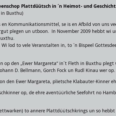
enschop Plattdüütsch in ´n Heimot- und Geschich
 in Buxthu)
 en Kommunikationsmittel, se is en Afbild von uns ve
rgut plegen un utboon. In November 2009 hebbt wi un
Buxthu.
Wi lod to vele Veranstalten in,
to ´n Bispeel Gottesd
n op den „Ewer Margareta“ in´t Fleth in Buxthu pleg
 Johann D. Bellmann, Gorch Fock un Rudl Kinau
wer op.
on den Ewer Margareta, plietsche Klabauter-Kinner ehr
chkinner op, de ehre aventüürliche Seefohrt no Hamb
Nettwarken) to annere Plattdüütschkrings un so hebbt