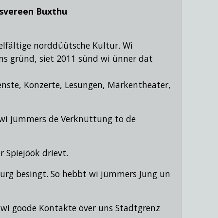
tsvereen Buxthu
elfältige norddüütsche Kultur. Wi
s gründ, siet 2011 sünd wi ünner dat
eenste, Konzerte, Lesungen, Märkentheater,
t wi jümmers de Verknüttung to de
 Spiejöök drievt.
urg besingt.
So hebbt wi jümmers Jung un
 wi goode Kontakte över uns Stadtgrenz