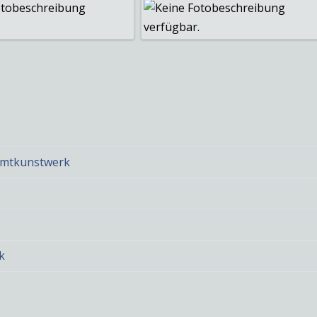
samtkunstwerk
k