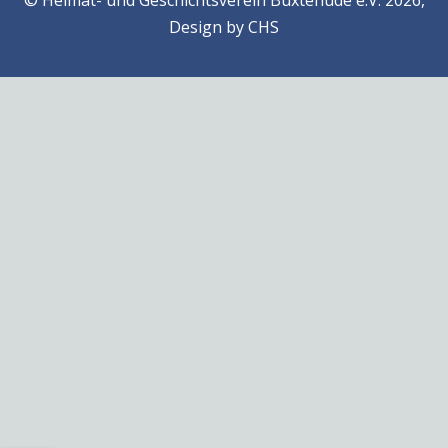
© Heimat- und Geschichtsverein Buxtehude e.V. 2026,
Design by
CHS