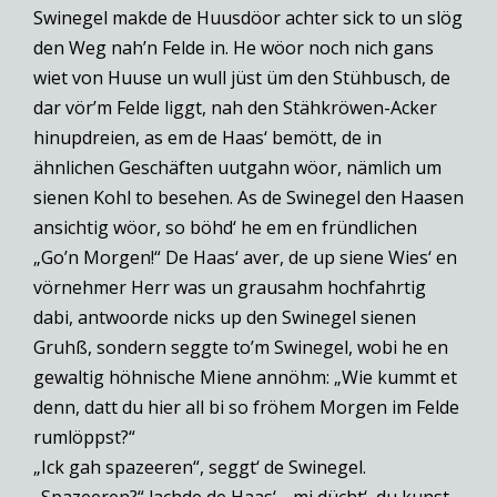
Swinegel makde de Huusdöor achter sick to un slög
den Weg nah’n Felde in. He wöor noch nich gans
wiet von Huuse un wull jüst üm den Stühbusch, de
dar vör’m Felde liggt, nah den Stähkröwen-Acker
hinupdreien, as em de Haas‘ bemött, de in
ähnlichen Geschäften uutgahn wöor, nämlich um
sienen Kohl to besehen. As de Swinegel den Haasen
ansichtig wöor, so böhd‘ he em en fründlichen
„Go’n Morgen!“ De Haas‘ aver, de up siene Wies‘ en
vörnehmer Herr was un grausahm hochfahrtig
dabi, antwoorde nicks up den Swinegel sienen
Gruhß, sondern seggte to’m Swinegel, wobi he en
gewaltig höhnische Miene annöhm: „Wie kummt et
denn, datt du hier all bi so fröhem Morgen im Felde
rumlöppst?“
„Ick gah spazeeren“, seggt‘ de Swinegel.