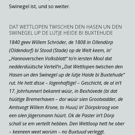
Swinegel ist, und so weiter.
DAT WETTLOPEN TWISCHEN DEN HASEN UN DEN
SWINEGEL UP DE LÜTJE HEIDE BI BUXTEHUDE
1840 geev Willem Schröder, de 1808 in Ollendörp
(Oldendorf) bi Stood (Stade) op de Welt keem, in‘
„Hannoverschen Volksblatt“ to’n iersten Mool dat
nedderdüütsche Vertell’n „Dat Wettlopen twischen den
Hasen un den Swinegel up de lütje Haide bi Buxtehude“
rut. He hett disse – lögenhaftige! – Geschicht, de al in’t
17. Johrhunnert bekannt wüür, in Bexhövede (bi dat
hüütige Bremerhaven – dor wüür sien Grootvadder, de
Amtsvogt Willem Krone, to Huus) in‘ Dörpskroog von
een olen Jägersmann hüürt. Ok de Paster in’t Dörp
schall se em vertellt hebben. Den Wettloop hett he ober
– keeneen weet worüm – no Buxtuud verleggt.