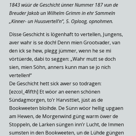
1843 wüür de Geschicht ünner Nummer 187 vun de
Breuder Jakob un Wilhelm Grimm in ehr Sammeln
„Kinner- un Huusvertell’n“, 5. Oploog, opnohmen.
Disse Geschicht is lögenhaft to vertellen, Jungens,
aver wahr is se doch! Denn mien Grootvader, van
den ick se hew, plegg jümmer, wenn he se mi
vörtüerde, dabi to seggen: „Wahr mutt se doch
sien, mien Söhn, anners kunn man se jo nich
vertellen!“
De Geschicht hett sick awer so todragen:
[ezcol_4fifth] Et wöor an eenen schönen
Sündagmorgen, to’r Harvsttiet, jüst as de
Bookweeten bloihde. De Sünn wöor hellig upgaen
am Hewen, de Morgenwind güng warm öwer de
Stoppeln, de Larken süngen inn’r Lucht, de Immen
sumsten in den Bookweeten, un de Lühde güngen