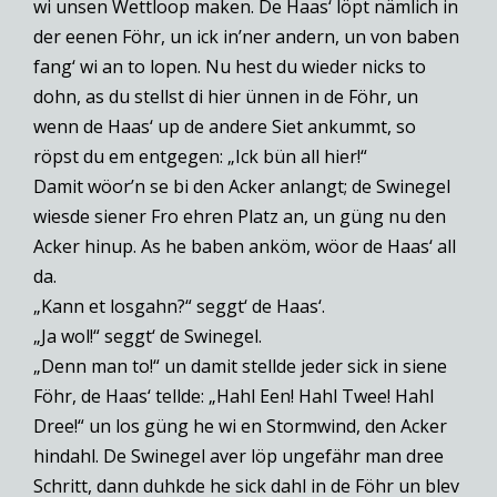
wi unsen Wettloop maken. De Haas‘ löpt nämlich in
der eenen Föhr, un ick in’ner andern, un von baben
fang‘ wi an to lopen. Nu hest du wieder nicks to
dohn, as du stellst di hier ünnen in de Föhr, un
wenn de Haas‘ up de andere Siet ankummt, so
röpst du em entgegen: „Ick bün all hier!“
Damit wöor’n se bi den Acker anlangt; de Swinegel
wiesde siener Fro ehren Platz an, un güng nu den
Acker hinup. As he baben anköm, wöor de Haas‘ all
da.
„Kann et losgahn?“ seggt‘ de Haas‘.
„Ja wol!“ seggt‘ de Swinegel.
„Denn man to!“ un damit stellde jeder sick in siene
Föhr, de Haas‘ tellde: „Hahl Een! Hahl Twee! Hahl
Dree!“ un los güng he wi en Stormwind, den Acker
hindahl. De Swinegel aver löp ungefähr man dree
Schritt, dann duhkde he sick dahl in de Föhr un blev