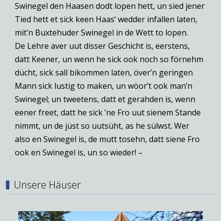
Swinegel den Haasen dodt lopen hett, un sied jener
Tied hett et sick keen Haas‘ wedder infallen laten,
mit’n Buxtehuder Swinegel in de Wett to lopen.
De Lehre aver uut disser Geschicht is, eerstens,
datt Keener, un wenn he sick ook noch so förnehm
dücht, sick sall bikommen laten, över’n geringen
Mann sick lustig to maken, un wöor’t ook man’n
Swinegel; un tweetens, datt et gerahden is, wenn
eener freet, datt he sick ’ne Fro uut sienem Stande
nimmt, un de jüst so uutsüht, as he sülwst. Wer
also en Swinegel is, de mutt tosehn, datt siene Fro
ook en Swinegel is, un so wieder! –
Unsere Häuser