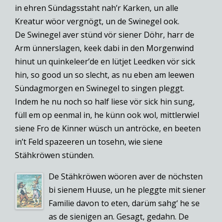
in ehren Sündagsstaht nah’r Karken, un alle
Kreatur wöor vergnögt, un de Swinegel ook.
De Swinegel aver stünd vör siener Döhr, harr de
Arm ünnerslagen, keek dabi in den Morgenwind
hinut un quinkeleer’de en lütjet Leedken vör sick
hin, so good un so slecht, as nu eben am leewen
Sündagmorgen en Swinegel to singen pleggt.
Indem he nu noch so half liese vör sick hin sung,
füll em op eenmal in, he künn ook wol, mittlerwiel
siene Fro de Kinner wüsch un antröcke, en beeten
in’t Feld spazeeren un tosehn, wie siene
Stähkröwen stünden.
De Stähkröwen wöoren aver de nöchsten
bi sienem Huuse, un he pleggte mit siener
Familie davon to eten, darüm sahg‘ he se
as de sienigen an. Gesagt, gedahn. De