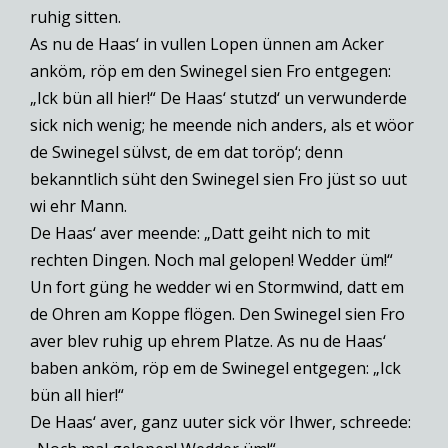
ruhig sitten.
As nu de Haas‘ in vullen Lopen ünnen am Acker
anköm, röp em den Swinegel sien Fro entgegen:
„Ick bün all hier!“ De Haas‘ stutzd‘ un verwunderde
sick nich wenig; he meende nich anders, als et wöor
de Swinegel sülvst, de em dat toröp‘; denn
bekanntlich süht den Swinegel sien Fro jüst so uut
wi ehr Mann.
De Haas‘ aver meende: „Datt geiht nich to mit
rechten Dingen. Noch mal gelopen! Wedder üm!“
Un fort güng he wedder wi en Stormwind, datt em
de Ohren am Koppe flögen. Den Swinegel sien Fro
aver blev ruhig up ehrem Platze. As nu de Haas‘
baben anköm, röp em de Swinegel entgegen: „Ick
bün all hier!“
De Haas‘ aver, ganz uuter sick vör Ihwer, schreede: