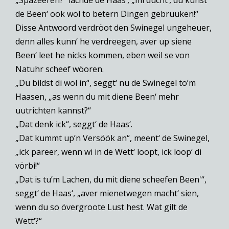
„Spazeeren?“ lachde de Haas‘, „mi dücht‘, du kunst
de Been‘ ook wol to betern Dingen gebruuken!“
Disse Antwoord verdröot den Swinegel ungeheuer,
denn alles kunn‘ he verdreegen, aver up siene
Been‘ leet he nicks kommen, eben weil se von
Natuhr scheef wöoren.
„Du bildst di wol in“, seggt‘ nu de Swinegel to’m
Haasen, „as wenn du mit diene Been‘ mehr
uutrichten kannst?“
„Dat denk ick“, seggt‘ de Haas‘.
„Dat kummt up’n Versöök an“, meent‘ de Swinegel,
„ick pareer, wenn wi in de Wett‘ loopt, ick loop‘ di
vörbi!“
„Dat is tu’m Lachen, du mit diene scheefen Been'“,
seggt‘ de Haas‘, „aver mienetwegen macht‘ sien,
wenn du so övergroote Lust hest. Wat gilt de
Wett‘?“