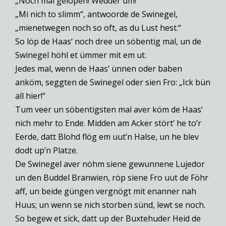
„Noch mal gelopen! Wedder üm!“
„Mi nich to slimm“, antwoorde de Swinegel,
„mienetwegen noch so oft, as du Lust hest.“
So löp de Haas‘ noch dree un söbentig mal, un de
Swinegel höhl et ümmer mit em ut.
Jedes mal, wenn de Haas‘ ünnen oder baben
anköm, seggten de Swinegel oder sien Fro: „Ick bün
all hier!“
Tum veer un söbentigsten mal aver köm de Haas‘
nich mehr to Ende. Midden am Acker stört‘ he to’r
Eerde, datt Blohd flög em uut’n Halse, un he blev
dodt up’n Platze.
De Swinegel aver nöhm siene gewunnene Lujedor
un den Buddel Branwien, röp siene Fro uut de Föhr
aff, un beide güngen vergnögt mit enanner nah
Huus; un wenn se nich storben sünd, lewt se noch.
So begew et sick, datt up der Buxtehuder Heid de