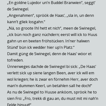
„En goldne Lujedor un’n Buddel Branwien“, seggt‘
de Swinegel.
„Angenahmen“, spröök de Haas‘, „sla in, un denn
kann’t gliek losgahn.“
„Nä, so groote Ihl hett et nich“, meen de Swinegel,
„ick bün noch ganz nüchdern; eerst will ick to Huus
gahn un en beeten fröhstücken. In’ner halwen
Stünd‘ bün ick wedder hier up’n Platz.“
Damit güng de Swinegel, denn de Haas‘ wöor et
tofreden.
Ünnerweges dachde de Swinegel bi sick: „De Haas‘
verlett sick up siene langen Been, aver ick will em
wol kriegen; he is zwar en förnehm Herr, aver doch
man’n dummen Keerl, un betahlen sall he doch!“
As nu de Swinegel to Huuse anköom, spröok he to
sien Fro: „Fro, trekk di gau an, du must mit mi nah’n
Felde hinuut!“