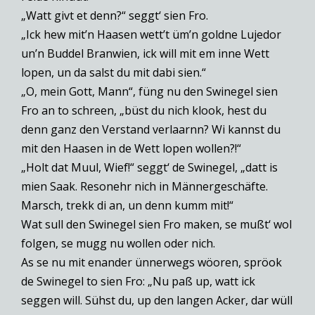
„Watt givt et denn?“ seggt‘ sien Fro.
„Ick hew mit’n Haasen wett’t üm’n goldne Lujedor
un’n Buddel Branwien, ick will mit em inne Wett
lopen, un da salst du mit dabi sien.“
„O, mein Gott, Mann“, füng nu den Swinegel sien
Fro an to schreen, „büst du nich klook, hest du
denn ganz den Verstand verlaarnn? Wi kannst du
mit den Haasen in de Wett lopen wollen?!“
„Holt dat Muul, Wief!“ seggt‘ de Swinegel, „datt is
mien Saak. Resonehr nich in Männergeschäfte.
Marsch, trekk di an, un denn kumm mit!“
Wat sull den Swinegel sien Fro maken, se mußt‘ wol
folgen, se mugg nu wollen oder nich.
As se nu mit enander ünnerwegs wöoren, spröok
de Swinegel to sien Fro: „Nu paß up, watt ick
seggen will. Sühst du, up den langen Acker, dar wüll