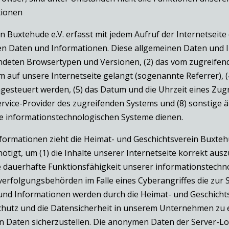
tionen
n Buxtehude e.V. erfasst mit jedem Aufruf der Internetseite
en Daten und Informationen. Diese allgemeinen Daten und I
endeten Browsertypen und Versionen, (2) das vom zugreifen
m auf unsere Internetseite gelangt (sogenannte Referrer), (
esteuert werden, (5) das Datum und die Uhrzeit eines Zugriff
Service-Provider des zugreifenden Systems und (8) sonstige 
e informationstechnologischen Systeme dienen.
ormationen zieht die Heimat- und Geschichtsverein Buxtehu
igt, um (1) die Inhalte unserer Internetseite korrekt auszul
die dauerhafte Funktionsfähigkeit unserer informationstech
fverfolgungsbehörden im Falle eines Cyberangriffes die zu
nd Informationen werden durch die Heimat- und Geschichtsve
chutz und die Datensicherheit in unserem Unternehmen zu e
 Daten sicherzustellen. Die anonymen Daten der Server-Log