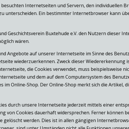
n besuchten Internetseiten und Servern, den individuellen 
 zu unterscheiden. Ein bestimmter Internetbrowser kann üb
nd Geschichtsverein Buxtehude e.V. den Nutzern dieser Inte
möglich wären.
und Angebote auf unserer Internetseite im Sinne des Benut
netseite wiederzuerkennen. Zweck dieser Wiedererkennung i
Internetseite, die Cookies verwendet, muss beispielsweise ni
 Internetseite und dem auf dem Computersystem des Benut
s im Online-Shop. Der Online-Shop merkt sich die Artikel, d
es durch unsere Internetseite jederzeit mittels einer ents
ng von Cookies dauerhaft widersprechen. Ferner können ber
elöscht werden. Dies ist in allen gängigen Internetbrowser
owser, sind unter Umständen nicht alle Funktionen unserer 