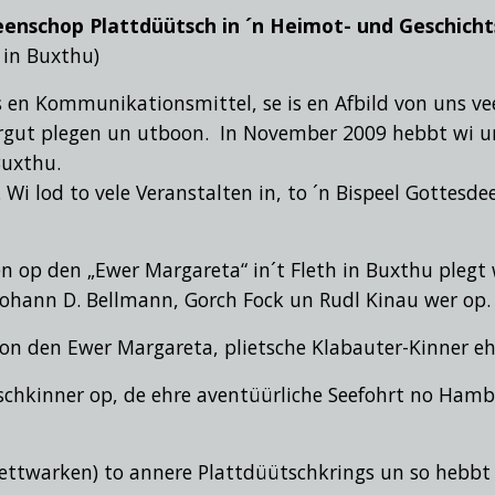
enschop Plattdüütsch in ´n Heimot- und Geschich
 in Buxthu)
 en Kommunikationsmittel, se is en Afbild von uns ve
rgut plegen un utboon. In November 2009 hebbt wi un
Buxthu.
Wi lod to vele Veranstalten in,
to ´n Bispeel Gottesd
n op den „Ewer Margareta“ in´t Fleth in Buxthu pleg
 Johann D. Bellmann, Gorch Fock un Rudl Kinau
wer op.
on den Ewer Margareta, plietsche Klabauter-Kinner ehr
chkinner op, de ehre aventüürliche Seefohrt no Hamb
Nettwarken) to annere Plattdüütschkrings un so hebbt