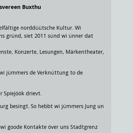
tsvereen Buxthu
elfältige norddüütsche Kultur. Wi
s gründ, siet 2011 sünd wi ünner dat
eenste, Konzerte, Lesungen, Märkentheater,
t wi jümmers de Verknüttung to de
 Spiejöök drievt.
urg besingt.
So hebbt wi jümmers Jung un
 wi goode Kontakte över uns Stadtgrenz