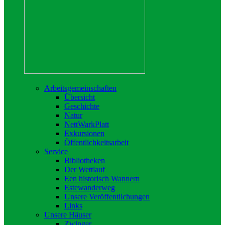
Arbeitsgemeinschaften
Übersicht
Geschichte
Natur
NettWarkPlatt
Exkursionen
Öffentlichkeitsarbeit
Service
Bibliotheken
Der Wettlauf
Een historisch Wannern
Estewanderweg
Unsere Veröffentlichungen
Links
Unsere Häuser
Zwinger