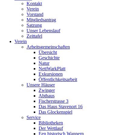
Kontakt
Verein
Vorstand
Mitgliedsantrag
Satzung
Unser Lebenslauf
Zeittafel
Verein
Arbeitsgemeinschaften
Übersicht
Geschichte
Natur
NettWarkPlatt
Exkursionen
Öffentlichkeitsarbeit
Unsere Häuser
Zwinger
Abthaus
Fischerstrasse 3
Das Haus Stavenort 16
Das Glockenspiel
Service
Bibliotheken
Der Wettlauf
Een historisch Wannern