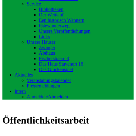
Service
Bibliotheken
Der Wettlauf
Een historisch Wannern
Estewanderweg
Unsere Veröffentlichungen
Links
Unsere Häuser
Zwinger
Abthaus
Fischerstrasse 3
Das Haus Stavenort 16
Das Glockenspiel
Aktuelles
Veranstaltungskalender
Pressemeldungen
Intern
Anmelden/Abmelden
Öffentlichkeitsarbeit