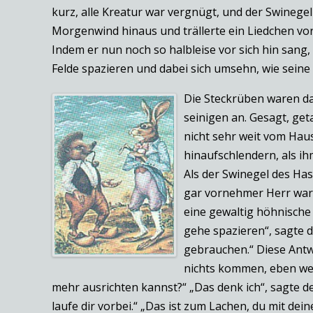
kurz, alle Kreatur war vergnügt, und der Swinegel
Morgenwind hinaus und trällerte ein Liedchen vor
Indem er nun noch so halbleise vor sich hin sang,
Felde spazieren und dabei sich umsehn, wie seine
Die Steckrüben waren das
seinigen an. Gesagt, get
nicht sehr weit vom Hau
hinaufschlendern, als i
Als der Swinegel des Ha
gar vornehmer Herr war 
eine gewaltig höhnische
gehe spazieren“, sagte d
gebrauchen.“ Diese Antw
nichts kommen, eben wei
mehr ausrichten kannst?“ „Das denk ich“, sagte d
laufe dir vorbei.“ „Das ist zum Lachen, du mit d