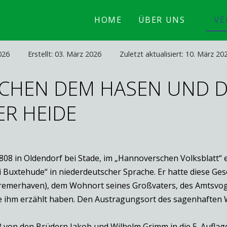
HOME
ÜBER UNS
VE
026
Erstellt: 03. März 2026
Zuletzt aktualisiert: 10. März 20
CHEN DEM HASEN UND D
R HEIDE
1808 in Oldendorf bei Stade, im „Hannoverschen Volksblatt“
 Buxtehude“ in niederdeutscher Sprache. Er hatte diese Ge
 Bremerhaven), dem Wohnort seines Großvaters, des Amtsvog
sie ihm erzählt haben. Den Austragungsort des sagenhaften W
 von den Brüdern Jakob und Wilhelm Grimm in die 5. Aufl