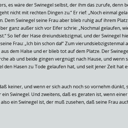
ers, es wäre der Swinegel selbst, der ihm das zurufe, denn 
eht nicht mit rechten Dingen zu.“ Er rief: „Noch einmal gel
. Dem Swinegel seine Frau aber blieb ruhig auf ihrem Platz
ber ganz außer sich vor Eifer schrie: „Nochmal gelaufen, w
t.“ So lief der Hase dreiundsiebzigmal, und der Swinegel hi
eine Frau: „Ich bin schon da!“ Zum vierundsiebzigstenmal 
hm aus dem Halse und er blieb tot auf dem Platze. Der Swi
Furche ab und beide gingen vergnügt nach Hause, und wenn si
l den Hasen zu Tode gelaufen hat, und seit jener Zeit hat es
, daß keiner, und wenn er sich auch noch so vornehm dünkt, 
ein Swinegel. Und zweitens, daß es geraten ist, wenn einer 
r also ein Swinegel ist, der muß zusehen, daß seine Frau auch