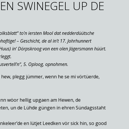
EN SWINEGEL UP DE
lksblatt“ to’n iersten Mool dat nedderdüütsche
aftige! – Geschicht, de al in’t 17. Johrhunnert
Huus) in‘ Dörpskroog von een olen Jägersmann hüürt.
leggt.
vertell’n“, 5. Oploog, opnohmen.
se hew, plegg jümmer, wenn he se mi vörtüerde,
Sünn wöor hellig upgaen am Hewen, de
ten, un de Lühde güngen in ehren Sündagsstaht
keleer’de en lütjet Leedken vör sick hin, so good