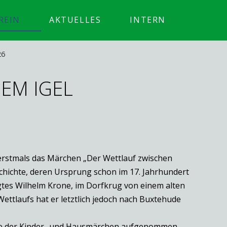
REIN
AKTUELLES
INTERN
26
EM IGEL
 erstmals das Märchen „Der Wettlauf zwischen
schichte, deren Ursprung schon im 17. Jahrhundert
tes Wilhelm Krone, im Dorfkrug von einem alten
ettlaufs hat er letztlich jedoch nach Buxtehude
age der Kinder- und Hausmärchen aufgenommen.