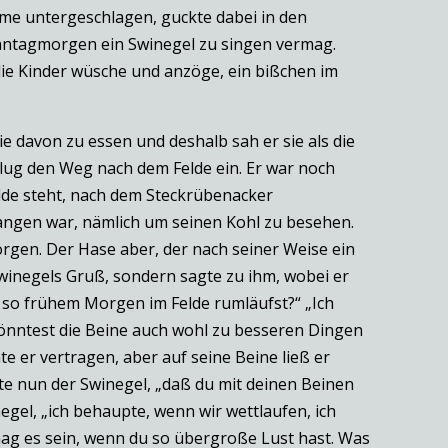
Arme untergeschlagen, guckte dabei in den
Sonntagmorgen ein Swinegel zu singen vermag.
 die Kinder wüsche und anzöge, ein bißchen im
e davon zu essen und deshalb sah er sie als die
hlug den Weg nach dem Felde ein. Er war noch
elde steht, nach dem Steckrübenacker
angen war, nämlich um seinen Kohl zu besehen.
orgen. Der Hase aber, der nach seiner Weise ein
winegels Gruß, sondern sagte zu ihm, wobei er
 so frühem Morgen im Felde rumläufst?“ „Ich
 könntest die Beine auch wohl zu besseren Dingen
 er vertragen, aber auf seine Beine ließ er
te nun der Swinegel, „daß du mit deinen Beinen
gel, „ich behaupte, wenn wir wettlaufen, ich
mag es sein, wenn du so übergroße Lust hast. Was