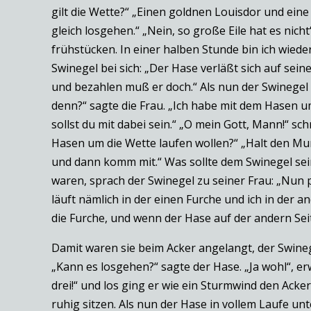
gilt die Wette?“ „Einen goldnen Louisdor und ein
gleich losgehen.“ „Nein, so große Eile hat es nich
frühstücken. In einer halben Stunde bin ich wiede
Swinegel bei sich: „Der Hase verläßt sich auf sein
und bezahlen muß er doch.“ Als nun der Swinegel zu
denn?“ sagte die Frau. „Ich habe mit dem Hasen u
sollst du mit dabei sein.“ „O mein Gott, Mann!“ s
Hasen um die Wette laufen wollen?“ „Halt den Mun
und dann komm mit.“ Was sollte dem Swinegel sei
waren, sprach der Swinegel zu seiner Frau: „Nun p
läuft nämlich in der einen Furche und ich in der a
die Furche, und wenn der Hase auf der andern Sei
Damit waren sie beim Acker angelangt, der Swineg
„Kann es losgehen?“ sagte der Hase. „Ja wohl“, erw
drei!“ und los ging er wie ein Sturmwind den Acker
ruhig sitzen. Als nun der Hase in vollem Laufe un