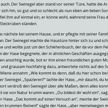
 auch. Der Swinegel aber stand vor seiner Türe, hatte die 
 sich hin, so gut und so schlecht als nun eben am lieben 
 fiel ihm auf einmal ein, er könne wohl, während seine Frau
 Steckrüben ständen.
 nächste bei seinem Hause, und er pflegte mit seiner Famili
an. Der Swinegel machte die Haustüre hinter sich zu und sc
se und wollte just um den Schlehenbusch, der da vor dem F
hm der Hase begegnete, der in ähnlichen Geschäften ausgeg
sen ansichtig wurde, bot er ihm einen freundlichen guten M
und grausam hochfahrig dazu, antwortete nichts auf des S
 Miene annahm: „Wie kommt es denn, daß du hier schon bei
er Swinegel. „Spazieren?“ lachte der Hase, „mir däucht, du
ort verdroß den Swinegel über alle Maßen, denn alles konnte
l sie von Natur krumm waren. „Du bildest dir wohl ein“, sag
er Hase. „Das kommt auf einen Versuch an“, meinte der Swine
einen krummen Beinen!“ sagte der Hase, „aber meinetwegen 