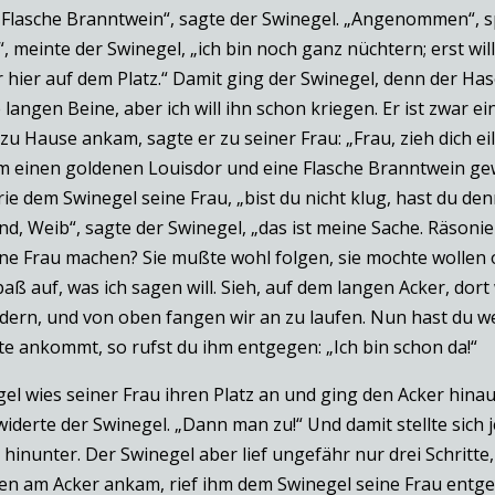
e Flasche Branntwein“, sagte der Swinegel. „Angenommen“, s
t“, meinte der Swinegel, „ich bin noch ganz nüchtern; erst w
r hier auf dem Platz.“ Damit ging der Swinegel, denn der Ha
e langen Beine, aber ich will ihn schon kriegen. Er ist zwar
 Hause ankam, sagte er zu seiner Frau: „Frau, zieh dich eil
m einen goldenen Louisdor und eine Flasche Branntwein gewe
chrie dem Swinegel seine Frau, „bist du nicht klug, hast du 
d, Weib“, sagte der Swinegel, „das ist meine Sache. Räsonie
ne Frau machen? Sie mußte wohl folgen, sie mochte wollen o
aß auf, was ich sagen will. Sieh, auf dem langen Acker, dor
ndern, und von oben fangen wir an zu laufen. Nun hast du weit
te ankommt, so rufst du ihm entgegen: „Ich bin schon da!“
el wies seiner Frau ihren Platz an und ging den Acker hinau
iderte der Swinegel. „Dann man zu!“ Und damit stellte sich je
 hinunter. Der Swinegel aber lief ungefähr nur drei Schritte,
ten am Acker ankam, rief ihm dem Swinegel seine Frau entge