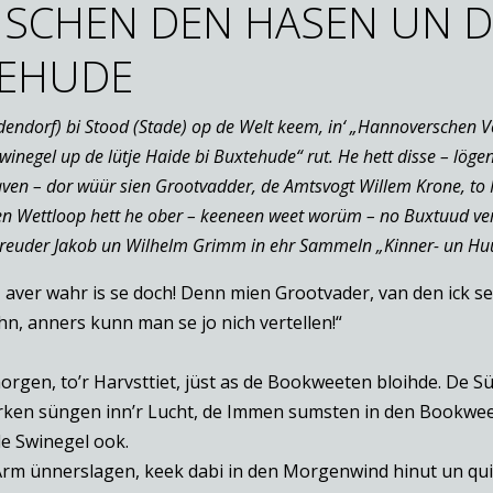
SCHEN DEN HASEN UN D
TEHUDE
endorf) bi Stood (Stade) op de Welt keem, in‘ „Hannoverschen Vo
negel up de lütje Haide bi Buxtehude“ rut. He hett disse – lögenh
ven – dor wüür sien Grootvadder, de Amtsvogt Willem Krone, to 
 Den Wettloop hett he ober – keeneen weet worüm – no Buxtuud ver
euder Jakob un Wilhelm Grimm in ehr Sammeln „Kinner- un Huus
s, aver wahr is se doch! Denn mien Grootvader, van den ick 
n, anners kunn man se jo nich vertellen!“
orgen, to’r Harvsttiet, jüst as de Bookweeten bloihde. De 
ken süngen inn’r Lucht, de Immen sumsten in den Bookwee
de Swinegel ook.
Arm ünnerslagen, keek dabi in den Morgenwind hinut un quin