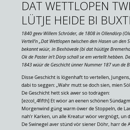
DAT WETTLOPEN TWI
LÜTJE HEIDE BI BUX
1840 geev Willem Schröder, de 1808 in Ollendörp (Old
Vertell’n „Dat Wettlopen twischen den Hasen un den Swi
bekannt wüür, in Bexhövede (bi dat hüütige Bremerha
Ok de Paster in’t Dörp schall se em vertellt hebben.
1843 wüür de Geschicht ünner Nummer 187 vun de Br
Disse Geschicht is lögenhaft to vertellen, Jungen
dabi to seggen: „Wahr mutt se doch sien, mien Söh
De Geschicht hett sick awer so todragen:
[ezcol_4fifth] Et wöor an eenen schönen Sündagm
Morgenwind güng warm öwer de Stoppeln, de Lar
nah’r Karken, un alle Kreatur wöor vergnögt, un 
De Swinegel aver stünd vör siener Döhr, harr de 