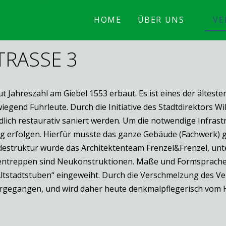
HOME
ÜBER UNS
VE
RASSE 3
 Jahreszahl am Giebel 1553 erbaut. Es ist eines der ältest
iegend Fuhrleute. Durch die Initiative des Stadtdirektors W
ich restaurativ saniert werden. Um die notwendige Infrast
 erfolgen. Hierfür musste das ganze Gebäude (Fachwerk) g
struktur wurde das Architektenteam Frenzel&Frenzel, unter
nnentreppen sind Neukonstruktionen. Maße und Formsprach
Altstadtstuben“ eingeweiht. Durch die Verschmelzung des V
ergegangen, und wird daher heute denkmalpflegerisch vom H